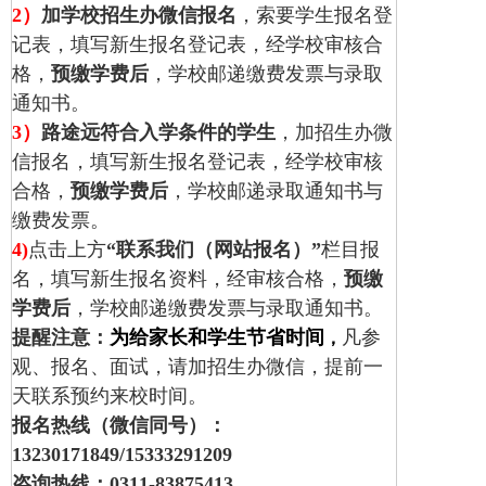
2
）
加学校招生办微信报名
，索要学生报名登
记表，填写新生报名登记表，经学校审核合
格，
预缴学费后
，学校邮递缴费发票与录取
通知书。
3）
路途远符合入学条件的学生
，加招生办微
信报名，填写新生报名登记表，经学校审核
合格，
预缴学费后
，学校邮递录取通知书与
缴费发票
。
4)
点击上方
“联系我们（网站报名）”
栏目报
名，填写新生报名资料，经审核合格，
预缴
学费后
，学校邮递缴费发票与录取通知书。
提醒注意：
为给家长和学生节省时间
凡参
，
观、报名、面试，请加招生办微信，提前一
天联系预约来校时间。
报名热线
（微信同号）
：
13230171849/
15333291209
咨询热线：0311-83875413