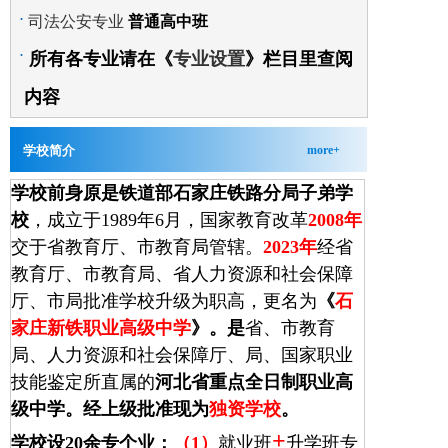
.
司法公安专业
普通高中班
.
所有各专业请在《
专业设置
》
栏目里查阅
内容
more+
学校简介
学校前身原是铁道部石家庄铁路分局子弟学
校
，成立于1989年6月，
国家教育改革
2008年
交于省教育厅、市教育局管辖。
2023年
经省
教育厅、市教育局、
省人力资源和社会保障
厅、市局
批准学校升级为职高，更名为
《
石
家庄新铁职业高级中学
》。是
省、市教育
局、人力资源和社会保障厅、局、国家职业
技能鉴定所直属的
河北省重点全日制职业高
级中学。经上级批准现为
独资学校
。
+
学校设20余专个业：
（1）
就业班
升学班专