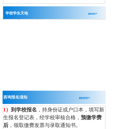
学校学生天地
more+
提醒：手机正在毁掉孩子！
2026-02-15
你们的样子就是青春该有的样子
2026-02-15
中职毕业能考大学吗？
2026-01-01
校园文化内容是十分广泛
2025-02-21
注重校园文化建设
2025-02-21
办学优势-石家庄新铁职业高级中学
2025-02-21
咨询报名须知
more+
1）
到学校报名
，持身份证或户口本，填写新
生报名登记表，经学校审核合格，
预缴学费
后
，领取缴费发票与录取通知书。