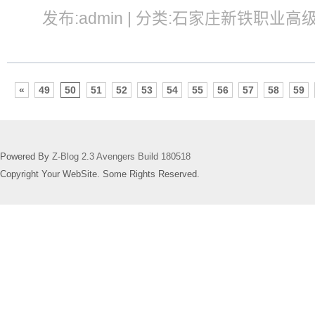
发布:admin | 分类:石家庄新铁职业高级中
«
49
50
51
52
53
54
55
56
57
58
59
Powered By
Z-Blog 2.3 Avengers Build 180518
Copyright Your WebSite. Some Rights Reserved.