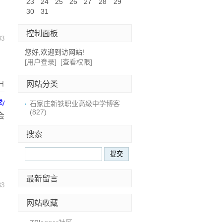
23
24
25
26
27
28
29
30
31
控制面板
33
您好,欢迎到访网站!
[用户登录]
[查看权限]
网站分类
日
学
/
石家庄新铁职业高级中学博客
(827)
会
，
搜索
最新留言
33
网站收藏