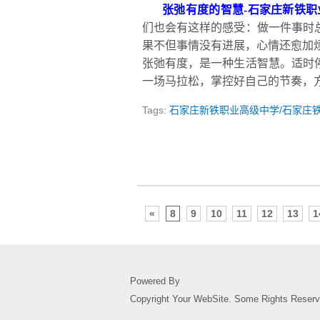
张弛有度的智慧
-
石家庄新铁职
们也会有这样的感受：做一件事时
果不但事情没有进展，心情还愈加
张弛有度，是一种生活智慧。适时
一场马拉松，掌控好自己的节奏，
Tags:
石家庄新铁职业高级中学/石家庄
«
8
9
10
11
12
13
1
Powered By
Copyright Your WebSite. Some Rights Reserv