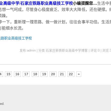
业高级中学
/石家庄铁路职业高级技工学校
小编提醒您
…
生活中
总想一气呵成，尽管身心极度疲乏、效率大大降低，还在硬撑。
烦躁。
停一下，重新理一理思路、做一做计划，往往会事半功倍。生活
方能细水长流。
铁路职业高级技工学校
发布:admin | 分类:石家庄新铁职业高级中学博客 | 评论:0 | 浏览:
4
15
16
17
18
19
20
21
22
»
ed.