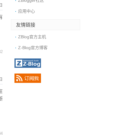
ZBlogger社区
日
应用中心
有
友情链接
ZBlog官方主机
Z-Blog官方博客
32
日
在
断
34